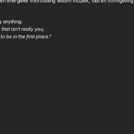
en energieke voorstelling waarin muziek, taal en vormgeving 
g anything.
hat isn’t really you,
 be in the first place.”