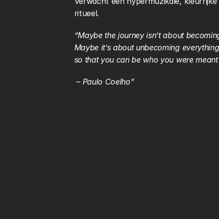
Verwacht een hypermuzikale, kleurrijke 
ritueel.
“Maybe the journey isn’t about becomin
Maybe it’s about unbecoming everything t
so that you can be who you were meant to
 – Paulo Coelho”