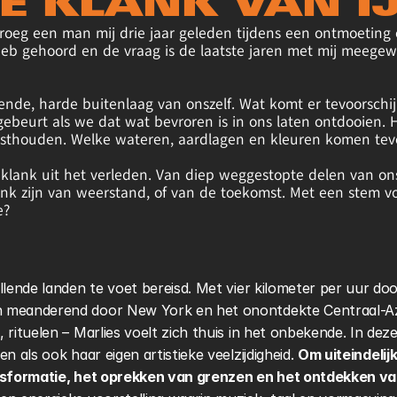
E KLANK VAN I
 vroeg een man mij drie jaar geleden tijdens een ontmoeting 
heb gehoord en de vraag is de laatste jaren met mij meegew
nde, harde buitenlaag van onszelf. Wat komt er tevoorschijn
gebeurt als we dat wat bevroren is in ons laten ontdooien. 
sthouden. Welke wateren, aardlagen en kleuren komen tevo
n klank uit het verleden. Van diep weggestopte delen van on
k zijn van weerstand, of van de toekomst. Met een stem vol 
? 
illende landen te voet bereisd. Met vier kilometer per uur d
n meanderend door New York en het onontdekte Centraal-Azië
 rituelen – Marlies voelt zich thuis in het onbekende. In dez
n als ook haar eigen artistieke veelzijdigheid. 
Om uiteindelijk
ansformatie, het oprekken van grenzen en het ontdekken va